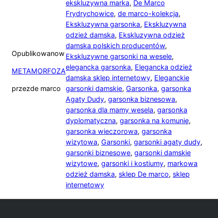
ekskluzywna marka
,
De Marco
Frydrychowice
,
de marco-kolekcja
,
Ekskluzywna garsonka
,
Ekskluzywna
odzież damska
,
Ekskluzywna odzież
damska polskich producentów
,
Opublikowano
w
Ekskluzywne garsonki na wesele
,
elegancka garsonka
,
Elegancka odzież
METAMORFOZA
damska sklep internetowy
,
Eleganckie
przez
de marco
garsonki damskie
,
Garsonka
,
garsonka
Agaty Dudy
,
garsonka biznesowa
,
garsonka dla mamy wesela
,
garsonka
dyplomatyczna
,
garsonka na komunię
,
garsonka wieczorowa
,
garsonka
wizytowa
,
Garsonki
,
garsonki agaty dudy
,
garsonki biznesowe
,
garsonki damskie
wizytowe
,
garsonki i kostiumy
,
markowa
odzież damska
,
sklep De marco
,
sklep
internetowy