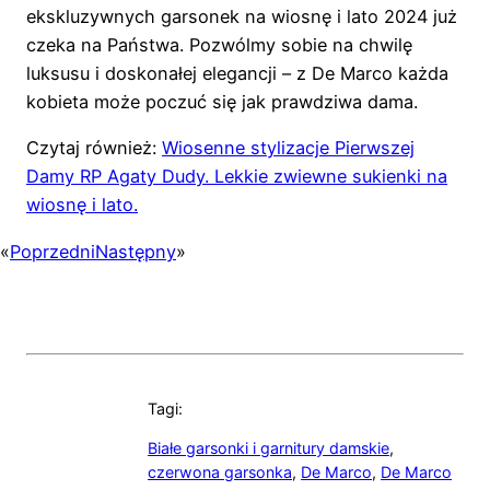
ekskluzywnych garsonek na wiosnę i lato 2024 już
czeka na Państwa. Pozwólmy sobie na chwilę
luksusu i doskonałej elegancji – z De Marco każda
kobieta może poczuć się jak prawdziwa dama.
Czytaj również:
Wiosenne stylizacje Pierwszej
Damy RP Agaty Dudy. Lekkie zwiewne sukienki na
wiosnę i lato.
«
Poprzedni
Następny
»
Tagi:
Białe garsonki i garnitury damskie
,
czerwona garsonka
,
De Marco
,
De Marco