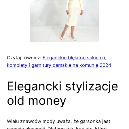
Czytaj również:
Eleganckie błękitne sukienki,
komplety i garnitury damskie na komunię 2024
Elegancki stylizacje
old money
Wielu znawców mody uważa, że garsonka jest
esencją elegancji. Dlatego też, kobiety, które