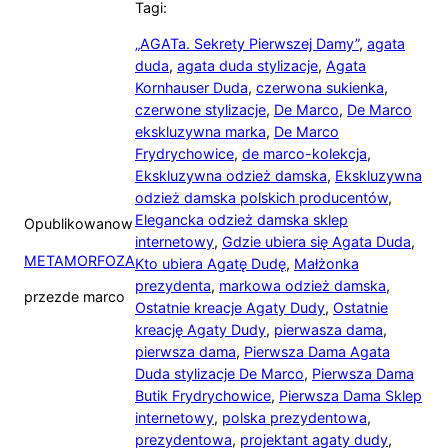
Tagi:
„AGATa. Sekrety Pierwszej Damy”
,
agata
duda
,
agata duda stylizacje
,
Agata
Kornhauser Duda
,
czerwona sukienka
,
czerwone stylizacje
,
De Marco
,
De Marco
ekskluzywna marka
,
De Marco
Frydrychowice
,
de marco-kolekcja
,
Ekskluzywna odzież damska
,
Ekskluzywna
odzież damska polskich producentów
,
Elegancka odzież damska sklep
Opublikowano
w
internetowy
,
Gdzie ubiera się Agata Duda
,
METAMORFOZA
Kto ubiera Agatę Dudę
,
Małżonka
prezydenta
,
markowa odzież damska
,
przez
de marco
Ostatnie kreacje Agaty Dudy
,
Ostatnie
kreację Agaty Dudy
,
pierwasza dama
,
pierwsza dama
,
Pierwsza Dama Agata
Duda stylizacje De Marco
,
Pierwsza Dama
Butik Frydrychowice
,
Pierwsza Dama Sklep
internetowy
,
polska prezydentowa
,
prezydentowa
,
projektant agaty dudy
,