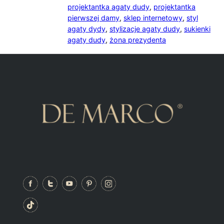
projektantka agaty dudy
,
projektantka
pierwszej damy
,
sklep internetowy
,
styl
agaty dydy
,
stylizacje agaty dudy
,
sukienki
agaty dudy
,
żona prezydenta