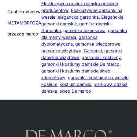
Ekskluzywna odzież damska polskich
producentów
,
Ekskluzywne garsonki na
Opublikowano
w
wesele
,
elegancka garsonka
,
Eleganckie
METAMORFOZA
garsonki damskie
,
garnitur damski
,
Garsonka
,
garsonka biznesowa
,
garsonka
przez
de marco
dla mamy wesela
,
garsonka
dyplomatyczna
,
garsonka wieczorowa
,
garsonka wizytowa
,
Garsonki
,
garsonki
damskie wizytowe
,
garsonki i kostiumy
,
garsonki i kostiumy damskie De Marco
,
garsonki i kostiumy damskie sklep
internetowy
,
garsonki i kostiumy na wesele
,
kostium
,
kostium damski
,
markowa odzież
damska
,
sklep De marco