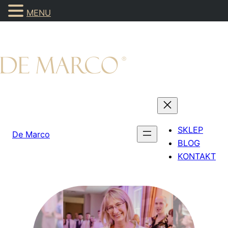
MENU
Przejdź
do
treści
SKLEP
De Marco
BLOG
KONTAKT