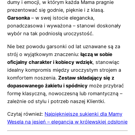
dumy i emocji, w którym każda Mama pragnie
prezentować się godnie, pięknie i z klasą.
Garsonka
– w swej istocie elegancka,
ponadczasowa i wyważona – stanowi doskonały
wybór na tak podniosłą uroczystość.
Nie bez powodu garsonki od lat uznawane są za
strój o wyjątkowym znaczeniu:
łączą w sobie
oficjalny charakter i kobiecy wdzięk
, stanowiąc
idealny kompromis między uroczystym strojem a
komfortem noszenia.
Zestaw składający się z
dopasowanego żakietu i spódnicy
może przybrać
formę klasyczną, nowoczesną lub romantyczną –
zależnie od stylu i potrzeb naszej Klientki.
Czytaj również:
Najpiękniejsze sukienki dla Mamy
Wesela na jesień – elegancja w królewskiej odsłonie