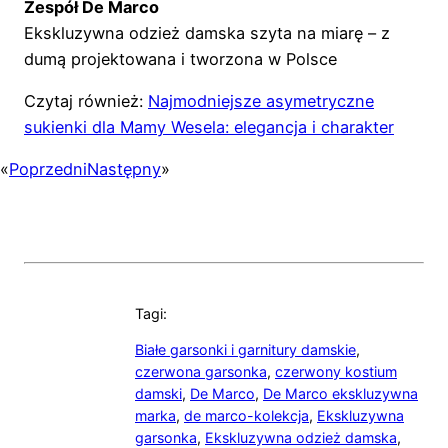
Zespół De Marco
Ekskluzywna odzież damska szyta na miarę – z
dumą projektowana i tworzona w Polsce
Czytaj również:
Najmodniejsze asymetryczne
sukienki dla Mamy Wesela: elegancja i charakter
«
Poprzedni
Następny
»
Tagi:
Białe garsonki i garnitury damskie
,
czerwona garsonka
,
czerwony kostium
damski
,
De Marco
,
De Marco ekskluzywna
marka
,
de marco-kolekcja
,
Ekskluzywna
garsonka
,
Ekskluzywna odzież damska
,