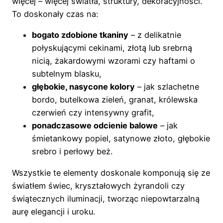
więcej – więcej światła, struktury, dekoracyjności.
To doskonały czas na:
bogato zdobione tkaniny
– z delikatnie
połyskującymi cekinami, złotą lub srebrną
nicią, żakardowymi wzorami czy haftami o
subtelnym blasku,
głębokie, nasycone kolory
– jak szlachetne
bordo, butelkowa zieleń, granat, królewska
czerwień czy intensywny grafit,
ponadczasowe odcienie balowe
– jak
śmietankowy popiel, satynowe złoto, głębokie
srebro i perłowy beż.
Wszystkie te elementy doskonale komponują się ze
światłem świec, kryształowych żyrandoli czy
świątecznych iluminacji, tworząc niepowtarzalną
aurę elegancji i uroku.