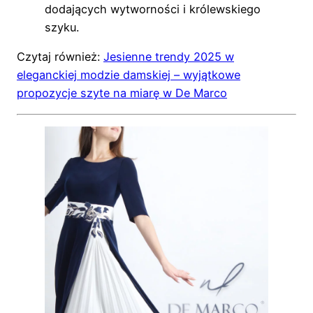
dodających wytworności i królewskiego
szyku.
Czytaj również:
Jesienne trendy 2025 w
eleganckiej modzie damskiej – wyjątkowe
propozycje szyte na miarę w De Marco