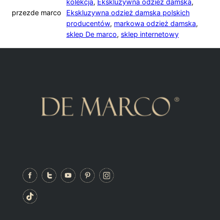
kolekcja
,
Ekskluzywna odzież damska
,
przez
de marco
Ekskluzywna odzież damska polskich
producentów
,
markowa odzież damska
,
sklep De marco
,
sklep internetowy