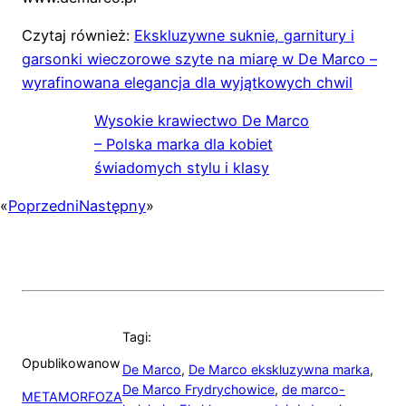
Czytaj również:
Ekskluzywne suknie, garnitury i
garsonki wieczorowe szyte na miarę w De Marco –
wyrafinowana elegancja dla wyjątkowych chwil
Wysokie krawiectwo De Marco
– Polska marka dla kobiet
świadomych stylu i klasy
«
Poprzedni
Następny
»
Tagi:
Opublikowano
w
De Marco
,
De Marco ekskluzywna marka
,
De Marco Frydrychowice
,
de marco-
METAMORFOZA