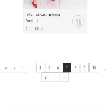
Lekka zwiewna sukienka
Amelia III
1 999.00 zł
«
‹
1
...
4
5
6
7
8
9
10
...
21
›
»