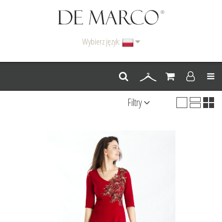
Wybierz język:
Men
Filtry