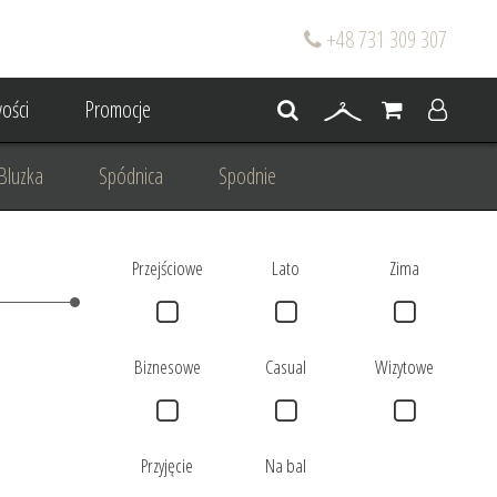
+48 731 309 307
ości
Promocje
Bluzka
Spódnica
Spodnie
go
Dla mamy wesela
Przejściowe
Lato
Zima
 wesele
Projektowanie/ Stylizacja
Biznesowe
Casual
Wizytowe
Przyjęcie
Na bal