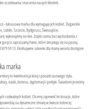
e oczekiwania i marzenia naszych klientek.
rco - luksusowa marka dla wymagających kobiet. Eleganckie
 Lublin, Szczecin, Bydgoszcz, Świnoujście,
 miarę wykonujemy on-line. Dzięki czemu bez wychodzenia z
ie gorąco zapraszamy Panie, które decydują się na pyszną
33 879 59 13. Ekskluzywne sukienki dla mamy wesela dostępne
lska marka
nitury to kwintesencja klasy i ponadczasowego stylu.
ury, nauki, biznesu, dyplomacji i polityki. Świadomi jesteśmy
ych i odważnych kobiet. Chcemy zapewnić im kreacje, które
odpowiedzią na dynamiczne zmiany w świecie kobiecej
ferując elegancką odzież, która podkreśla ich wyjątkowość i