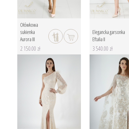
Ołówkowa
sukienka
Elegancka garsonka
Aurora III
Eftalia II
2 150.00 zł
3 540.00 zł