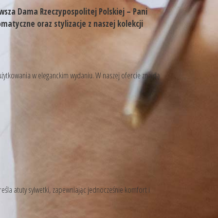
wsza Dama Rzeczypospolitej Polskiej – Pani
matyczne oraz stylizacje z naszej kolekcji
użytkowania w eleganckim wydaniu. W naszej ofercie znajdą
śla atuty sylwetki, zapewniając jednocześnie komfort i