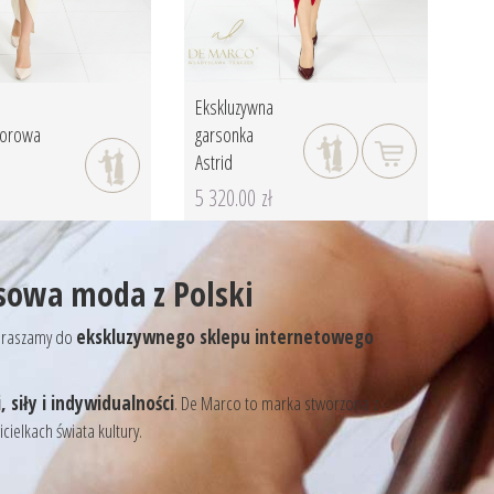
Ekskluzywna
zorowa
garsonka
Astrid
5 320.00 zł
sowa moda z Polski
zapraszamy do
ekskluzywnego sklepu internetowego
 siły i indywidualności
. De Marco to marka stworzona z
ielkach świata kultury.