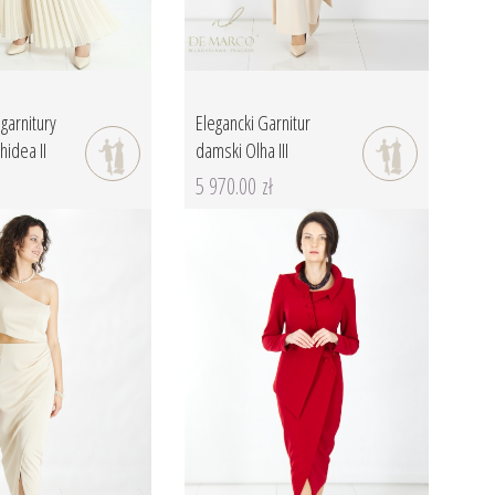
garnitury
Elegancki Garnitur
idea II
damski Olha III
5 970.00 zł