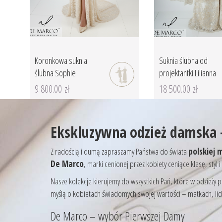
Koronkowa suknia
Suknia ślubna od
ślubna Sophie
projektantki Lilianna
9 800.00 zł
18 500.00 zł
Ekskluzywna odzież damska 
Z radością i dumą zapraszamy Państwa do świata
polskiej 
De Marco
, marki cenionej przez kobiety ceniące klasę, sty
Nasze kolekcje kierujemy do wszystkich Pań, które w odzieży 
myślą o kobietach świadomych swojej wartości – matkach, lide
De Marco – wybór Pierwszej Damy