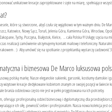
nować unikatowe kreacje zaprojektowane i szyte na miarę, spełniające wszystki
at?
 wesele, które są stworzone, abyś czuła się wyjątkowo w tym ważnym dniu. De Ma
cz, Katowice, Nowy Sącz, Toruń, Jelenia Góra, Kamienna Góra, Wrocław, Opole,
kopane, Tychy, Pszczyna, Białystok, Kielce, ... cała Polska !!! Usługę szycia na
as realizacji zamówienie utrzymujemy kontakt mailowy i telefoniczny. Naturaln
akowem . :) Aby umówić się na spotkanie z projektantką wystarczy zadzwonić 
omatyczna i biznesowa De Marco luksusowa po
sową polską markę. Nasze eleganckie sukienki, garsonki, kostiumy damskie i gar
y wizytowe kreacje dedykowane kobietom znanym ze swojej pozycji w świecie kult
ale branża odzieżowa często nie jest w pełni przygotowana na ich potrzeby.
m, oferując profesjonalną odzież biznesową i dyplomatyczną dla przedsiębiorcz
yrażające ich siłę, pewność siebie i profesjonalizm. Nasza nowa kolekcja jest 
ują realną równość i zdobywają wysokie stanowiska. De Marco chce to wspierać, o