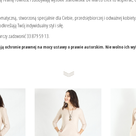
matyczną, stworzoną specjalnie dla Ciebie, przedsiębiorczej i odważnej kobiety
dkreślają Twój indywidualny styl i siłę.
rczy zadzwonić 33 879 59 13.
legają ochronie prawnej na mocy ustawy o prawie autorskim. Nie wolno ich 