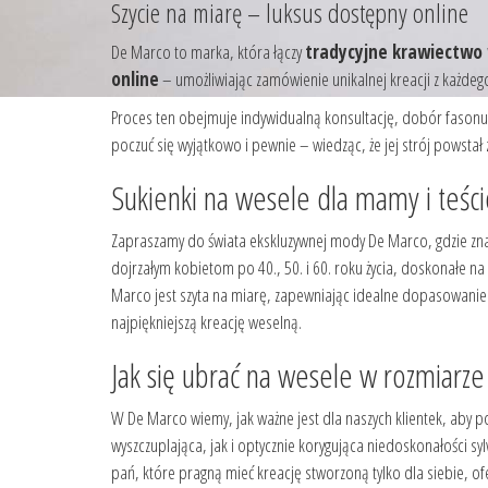
Szycie na miarę – luksus dostępny online
De Marco to marka, która łączy
tradycyjne krawiectwo 
online
– umożliwiając zamówienie unikalnej kreacji z każdego 
Proces ten obejmuje indywidualną konsultację, dobór fasonu i
poczuć się wyjątkowo i pewnie – wiedząc, że jej strój powstał z
Sukienki na wesele dla mamy i teśc
Zapraszamy do świata ekskluzywnej mody De Marco, gdzie znaj
dojrzałym kobietom po 40., 50. i 60. roku życia, doskonałe na
Marco jest szyta na miarę, zapewniając idealne dopasowanie
najpiękniejszą kreację weselną.
Jak się ubrać na wesele w rozmiarz
W De Marco wiemy, jak ważne jest dla naszych klientek, aby 
wyszczuplająca, jak i optycznie korygująca niedoskonałości sylw
pań, które pragną mieć kreację stworzoną tylko dla siebie, o