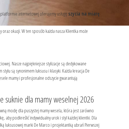
ej platformie internetowej oferujemy usługę
szycia na miarę
dy oraz okazji. W ten sposób każda nasza Klientka może
iowej. Nasze najpiękniejsze stylizacje są dedykowane
m stylu są synonimem luksusu i klasyki. Każda kreacja De
esele mamy i profesjonalne odszycie gwarantują
wne suknie dla mamy weselnej 2026
uzywną modę dla puszystej mamy wesela, która jest zarówno
, aby podkreślić indywidualny urok i styl każdej klientki. Dla
elką luksusowej marki De Marco i projektantką ubrań Pierwszej