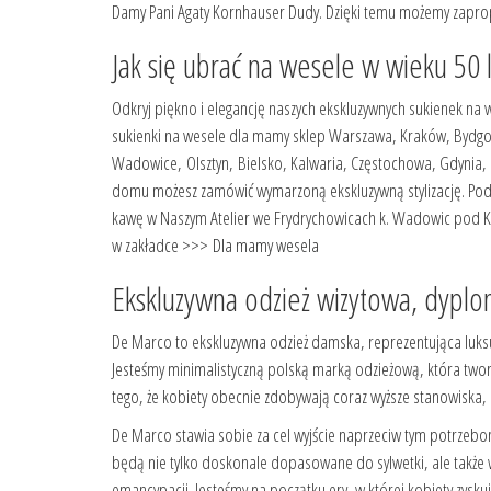
Damy Pani Agaty Kornhauser Dudy. Dzięki temu możemy zapropo
Jak się ubrać na wesele w wieku 50 l
Odkryj piękno i elegancję naszych ekskluzywnych sukienek na
sukienki na wesele dla mamy sklep Warszawa, Kraków, Bydgosz
Wadowice, Olsztyn, Bielsko, Kalwaria, Częstochowa, Gdynia, Za
domu możesz zamówić wymarzoną ekskluzywną stylizację. Podcz
kawę w Naszym Atelier we Frydrychowicach k. Wadowic pod Kr
w zakładce >>>
Dla mamy wesela
Ekskluzywna odzież wizytowa, dypl
De Marco to ekskluzywna odzież damska, reprezentująca luksu
Jesteśmy minimalistyczną polską marką odzieżową, która tworz
tego, że kobiety obecnie zdobywają coraz wyższe stanowiska, 
De Marco stawia sobie za cel wyjście naprzeciw tym potrzebo
będą nie tylko doskonale dopasowane do sylwetki, ale także w
emancypacji. Jesteśmy na początku ery, w której kobiety zysk