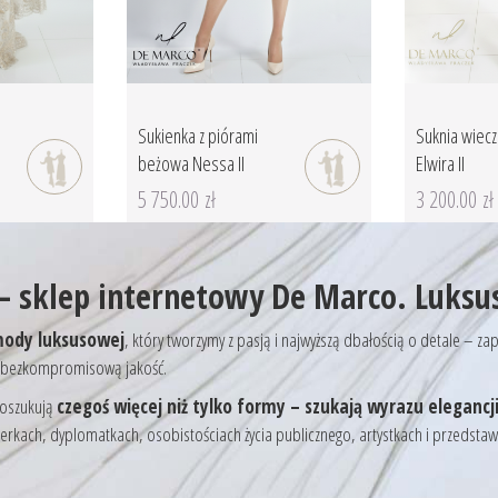
Sukienka z piórami
Suknia wiec
beżowa Nessa II
Elwira II
5 750.00 zł
3 200.00 zł
– sklep internetowy De Marco. Luksu
mody luksusowej
, który tworzymy z pasją i najwyższą dbałością o detale – 
l i bezkompromisową jakość.
poszukują
czegoś więcej niż tylko formy – szukają wyrazu elegancji,
rkach, dyplomatkach, osobistościach życia publicznego, artystkach i przedstawic