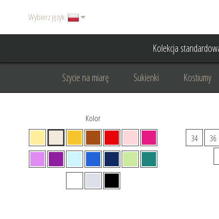
Wybierz język:
Kolekcja standardow
Szycie na miarę
Sukienki
Kostiumy
Basic
Dodatki
Garnitury damskie
Kolor
Odzież wizytowa
Odzież dyplomatyczna
34
36