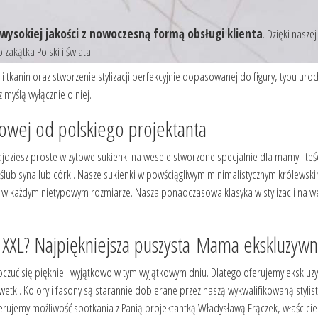
wysokiej jakości z nowoczesną formą obsługi klienta
. Dzięki nasz
zakątka Polski i świata.
 tkanin oraz stworzenie stylizacji perfekcyjnie dopasowanej do figury, typu uro
 myślą wyłącznie o niej.
iowej od polskiego projektanta
dziesz proste wizytowe sukienki na wesele stworzone specjalnie dla mamy i teśc
 ślub syna lub córki. Nasze sukienki w powściągliwym minimalistycznym królewski
 w każdym nietypowym rozmiarze. Nasza ponadczasowa klasyka w stylizacji na w
e XXL? Najpiękniejsza puszysta Mama ekskluzy
poczuć się pięknie i wyjątkowo w tym wyjątkowym dniu. Dlatego oferujemy ekskl
etki. Kolory i fasony są starannie dobierane przez naszą wykwalifikowaną stylistkę
ferujemy możliwość spotkania z Panią projektantką Władysławą Frączek, właścici