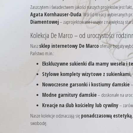
Zaszczytem i świadectwem jakości naszych projektów jest fakt,
Agata Kornhauser-Duda
. Wśród kreacji wybieranych pr
Diamentowej
– zaprojektowane i uszyte z największą stara
Kolekcja De Marco – od uroczystości rodzi
Nasz
sklep internetowy De Marco
oferuje bogaty wybó
Państwo m.in.:
Ekskluzywne sukienki dla mamy wesela i te
Stylowe komplety wizytowe z sukienkami, 
Nowoczesne garsonki i kostiumy damskie
–
Modne garnitury damskie
– doskonałe na uroczy
Kreacje na ślub kościelny lub cywilny
– zarówn
Nasze kolekcje odznaczają się
ponadczasową estetyką
swobodę.