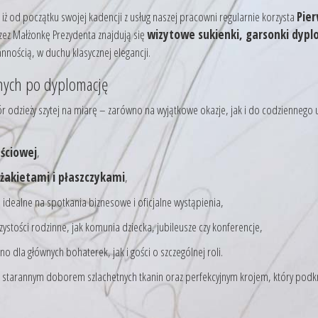
 iż od początku swojej kadencji z usług naszej pracowni regularnie korzysta
Pier
zez Małżonkę Prezydenta znajdują się
wizytowe sukienki, garsonki dyplo
nnością, w duchu klasycznej elegancji.
nnych po dyplomację
r odzieży szytej na miarę – zarówno na wyjątkowe okazje, jak i do codziennego 
ściowej
,
żakietami i płaszczykami
,
 idealne na spotkania biznesowe i oficjalne wystąpienia,
stości rodzinne, jak komunia dziecka, jubileusze czy konferencje,
o dla głównych bohaterek, jak i gości o szczególnej roli.
, starannym doborem szlachetnych tkanin oraz perfekcyjnym krojem, który podkre