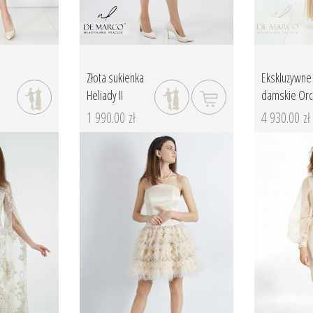
Złota sukienka
Ekskluzywne 
Heliady II
damskie Orch
1 990.00 zł
4 930.00 zł