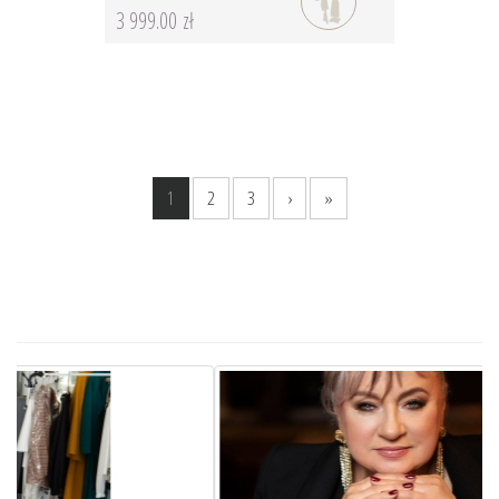
3 999.00 zł
1
2
3
›
»