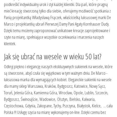
podkreślić indywidualny urok i styl każdej klientki. Dla pań, które pragną
mieć kreację stworzoną tylko dla siebie, oferujemy możliwość spotkania z
Panią projektantką Władysławą Frączek, właścicielką luksusowej marki De
Marco i projektantką ubrań Pierwszej Damy Pani Agaty Kornhauser Dudy.
Dzięki temu możemy zaproponować unikatowe kreacje zaprojektowane i
szyte na miarę, spełniające wszystkie oczekiwania i marzenia naszych
klientek.
Jak się ubrać na wesele w wieku 50 lat?
Odkryj piękno i elegancję naszych ekskluzywnych sukienek na wesele, które
są stworzone, abyś czuła się wyjątkowo w tym ważnym dniu. De Marco -
luksusowa marka dla wymagających kobiet. Eleganckie sukienki na wesele
dla mamy sklep Warszawa, Kraków, Bydgoszcz, Katowice, Nowy Sącz,
Toruń, Jelenia Góra, Kamienna Góra, Wrocław, Opole, Lublin, Szczecin,
Bydgoszcz, Świnoujście, Wadowice, Olsztyn, Bielsko, Kalwaria,
Częstochowa, Gdynia, Zakopane, Tychy, Pszczyna, Białystok, Kielce, ... cała
Polska !!! Usługę szycia na miarę wykonujemy on-line. Dzięki czemu bez