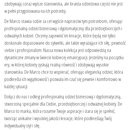
zdobywają coraz wyższe stanowiska, ale branża odzieżowa często nie jest
w pełni przygotowana na ich potrzeby.
De Marco stawia sobie za cel wyjście naprzeciw tym potrzebom, oferując
profesjonalną odzież biznesową i dyplomatyczną dla przedsiębiorczych i
odważnych kobiet. Chcemy zapewnić im kreacje, które będą nie tylko
doskonale dopasowane do sylwetki, ale także wyrażające ich siłę, pewność
siebie i profesjonalizm. Nasza nowa kolekcja jest odpowiedzią na
dynamiczne zmiany w świecie kobiecej emancypacji. Jesteśmy na początku
ery, w której kobiety zyskują realną równość i zdobywają wysokie
stanowiska. De Marco chce to wspierać, oferując elegancką odzież, która
podkreśla ich wyjątkowość i pozwala im czuć się pewnie i komfortowo w
każdej sytuacji.
Dołącz do nas i odkryj profesjonalną odzież biznesową i dyplomatyczną,
stworzoną specjalnie dla Ciebie, przedsiębiorczej i odważnej kobiety. De
Marco to marka, która rozumie Twoje aspiracje i stara się je spełnić,
tworząc unikalne i wysokiej jakości kreacje, które podkreślają Twój
indywidualny styl i siłę.