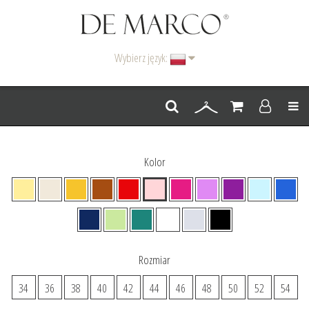
Wybierz język:
Men
Kolor
Rozmiar
34
36
38
40
42
44
46
48
50
52
54