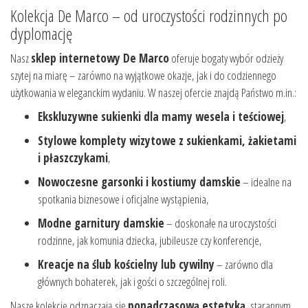
Kolekcja De Marco – od uroczystości rodzinnych po
dyplomację
Nasz
sklep internetowy De Marco
oferuje bogaty wybór odzieży
szytej na miarę – zarówno na wyjątkowe okazje, jak i do codziennego
użytkowania w eleganckim wydaniu. W naszej ofercie znajdą Państwo m.in.:
Ekskluzywne sukienki dla mamy wesela i teściowej
,
Stylowe komplety wizytowe z sukienkami, żakietami
i płaszczykami
,
Nowoczesne garsonki i kostiumy damskie
– idealne na
spotkania biznesowe i oficjalne wystąpienia,
Modne garnitury damskie
– doskonałe na uroczystości
rodzinne, jak komunia dziecka, jubileusze czy konferencje,
Kreacje na ślub kościelny lub cywilny
– zarówno dla
głównych bohaterek, jak i gości o szczególnej roli.
Nasze kolekcje odznaczają się
ponadczasową estetyką
, starannym