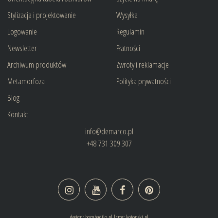
Stylizacja i projektowanie
Wysyłka
Logowanie
Regulamin
Newsletter
Płatności
Archiwum produktów
Zwroty i reklamacje
Metamorfoza
Polityka prywatności
Blog
Kontakt
info@demarco.pl
+48 731 309 307
design:
bombadilo.pl
|cms:
kotonski.pl