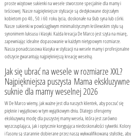
proste wizytowe sukienki na wesele stworzone specjalnie dla mamy i
teściowej. Nasze najpiękniejsze stylizacje są dedykowane dojrzałym
kobietom po 40., 50. i 60. roku życia, doskonałe na ślub syna lub córki.
Nasze sukienki w powściągliwym minimalistycznym królewskim stylu są
synonimem luksusu i klasyki. Każda kreacja De Marco jest szyta na miarę,
zapewniając idealne dopasowanie w każdym nietypowym rozmiarze.
Nasza ponadczasowa klasyka w stylizacji na wesele mamy i profesjonalne
odszycie gwarantują najpiękniejszą kreację weselną.
Jak się ubrać na wesele w rozmiarze XXL?
Najpiękniejsza puszysta Mama ekskluzywne
suknie dla mamy weselnej 2026
W De Marco wiemy, jak ważne jest dla naszych klientek, aby poczuć się
pięknie i wyjątkowo w tym wyjątkowym dniu. Dlatego oferujemy
ekskluzywną modę dla puszystej mamy wesela, która jest zarówno
wyszczuplająca, jak i optycznie korygująca niedoskonałości sylwetki. Kolory
i fasony są starannie dobierane przez naszą wykwalifikowaną stylistkę, aby