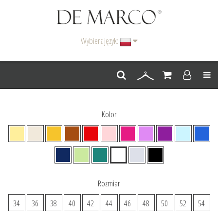
Wybierz język:
Men
Kolor
Rozmiar
34
36
38
40
42
44
46
48
50
52
54