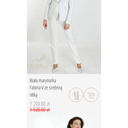
Biała marynarka
Fatima V ze srebrną
nitką
1 200.00 zł
1 920.00 zł