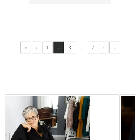
«
‹
1
2
3
...
7
›
»