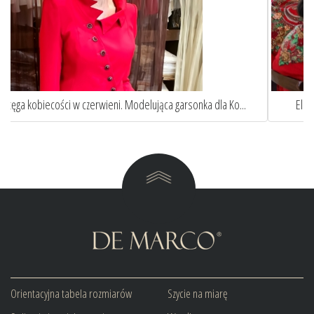
Elegancka niebieska sukienka wizytowa w stylu Pierwszej...
Orientacyjna tabela rozmiarów
Szycie na miarę