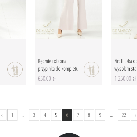
Ręcznie robiona
Zin: Bluzka 
przypinka do kompletu
wysokim sta
650.00 zł
1 250.00 zł
‹
1
...
3
4
5
6
7
8
9
...
22
›