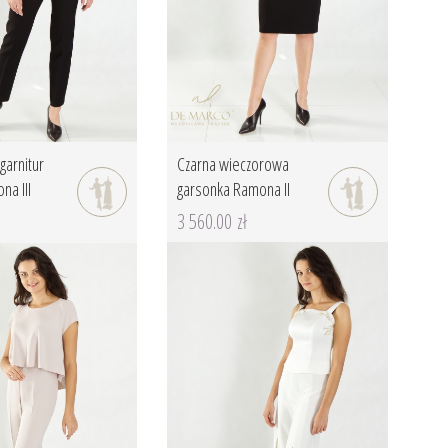
garnitur
Czarna wieczorowa
na III
garsonka Ramona II
3 560.00 zł