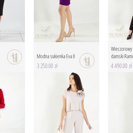
i
Wieczorowy 
Modna sukienka Eva II
damski Ramo
3 250.00 zł
4 490.00 zł