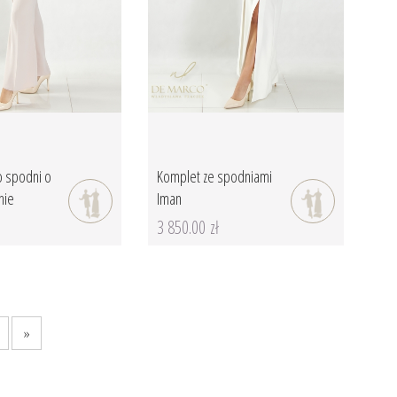
do spodni o
Komplet ze spodniami
nie
Iman
3 850.00 zł
»