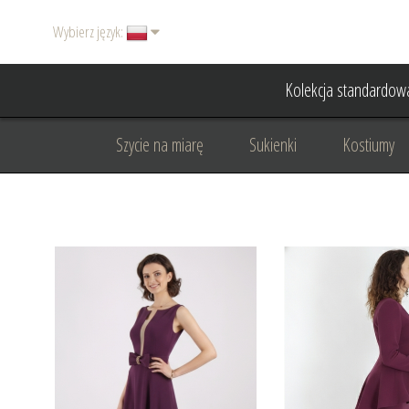
Wybierz język:
Kolekcja standardow
Szycie na miarę
Sukienki
Kostiumy
Basic
Dodatki
Garnitury damskie
Odzież wizytowa
Odzież dyplomatyczna