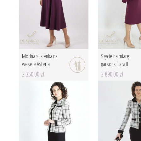
Modna sukienka na
Szycie na miarę
wesele Asteria
garsonki Lara II
2 350.00 zł
3 890.00 zł