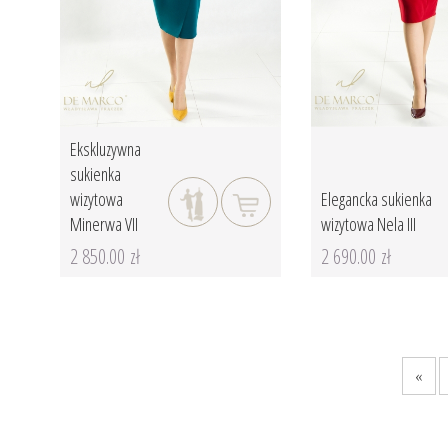
Ekskluzywna
sukienka
wizytowa
Elegancka sukienka
Minerwa VII
wizytowa Nela III
2 850.00 zł
2 690.00 zł
«