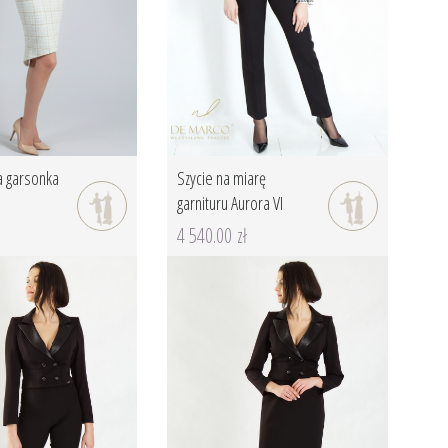
 garsonka
Szycie na miarę
garnituru Aurora VI
4 540.00 zł