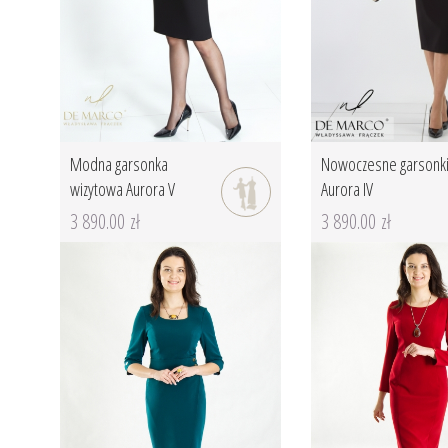
Modna garsonka
Nowoczesne garsonk
wizytowa Aurora V
Aurora IV
3 890.00 zł
3 890.00 zł