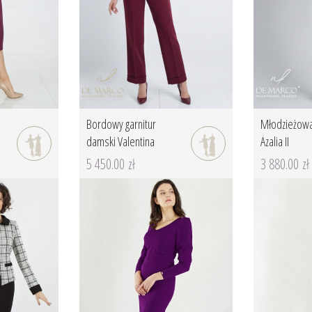
Bordowy garnitur
Młodzieżowa
damski Valentina
Azalia II
5 450.00 zł
3 880.00 zł