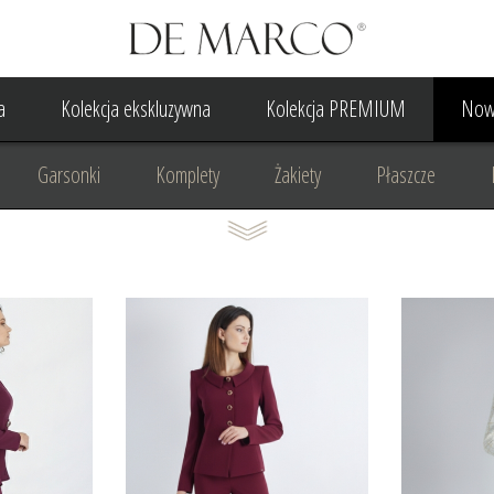
a
Kolekcja ekskluzywna
Kolekcja PREMIUM
Now
Garsonki
Komplety
Żakiety
Płaszcze
Suknia Wieczorowa
Suknia Ślubna
Do ślubu cywilne
Odzież biznesowa
Na komunię
Na rocznicę
Na