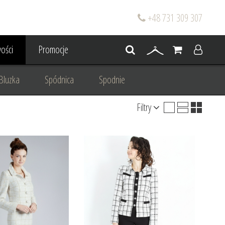
+48 731 309 307
ości
Promocje
Bluzka
Spódnica
Spodnie
Filtry
go
Dla mamy wesela
 wesele
Projektowanie/ Stylizacja