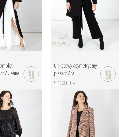
komplet
Unikatowy asymetryczny
cz Vivienne
płaszcz Vira
5 180.00 zł