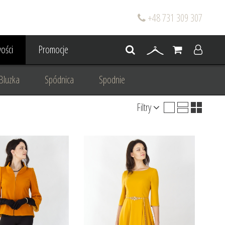
+48 731 309 307
ości
Promocje
Bluzka
Spódnica
Spodnie
Filtry
go
Dla mamy wesela
 wesele
Projektowanie/ Stylizacja