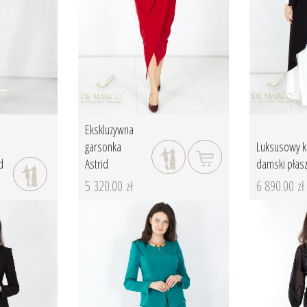
Ekskluzywna
garsonka
Luksusowy 
d
Astrid
damski płasz
5 320.00 zł
6 890.00 zł