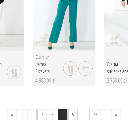
Garnitur
am
damski
Czarna
Elizaveta
sukienka An
4 980.00 zł
2 750.00 zł
«
‹
1
2
3
4
5
...
22
›
»