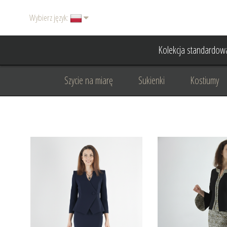
Wybierz język:
Kolekcja standardow
Szycie na miarę
Sukienki
Kostiumy
Basic
Dodatki
Garnitury damskie
Odzież wizytowa
Odzież dyplomatyczna