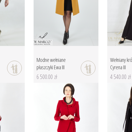
Modne wełniane
Wełniany kró
płaszczyki Ewa III
Cyrena III
6 500.00 zł
4 540.00 zł