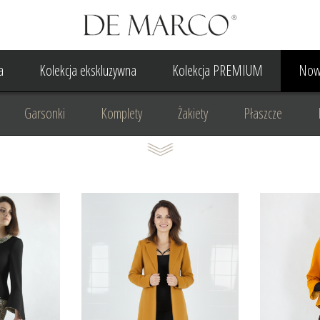
a
Kolekcja ekskluzywna
Kolekcja PREMIUM
Now
Garsonki
Komplety
Żakiety
Płaszcze
Suknia Wieczorowa
Suknia Ślubna
Do ślubu cywilne
Odzież biznesowa
Na komunię
Na rocznicę
Na