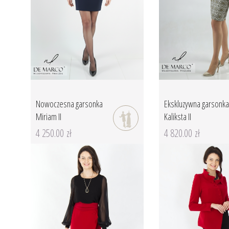
Nowoczesna garsonka
Ekskluzywna garsonka
Miriam II
Kaliksta II
4 250.00 zł
4 820.00 zł