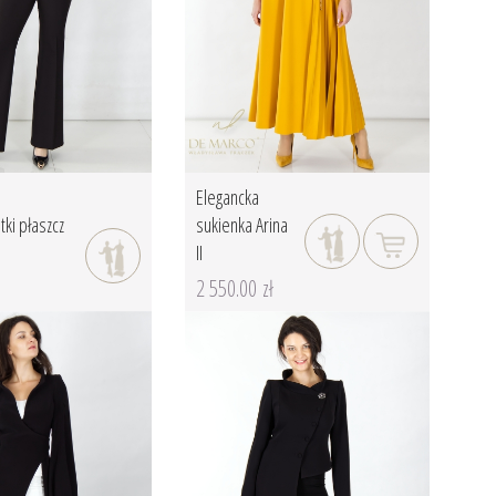
Elegancka
tki płaszcz
sukienka Arina
II
2 550.00 zł