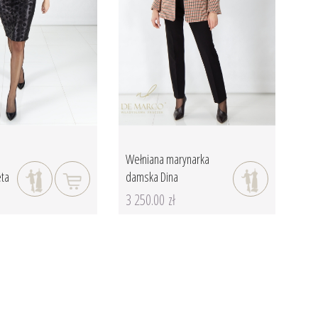
Wełniana marynarka
eta
damska Dina
3 250.00 zł