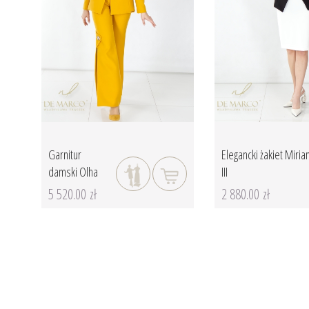
Garnitur
Elegancki żakiet Miri
damski Olha
III
5 520.00 zł
2 880.00 zł