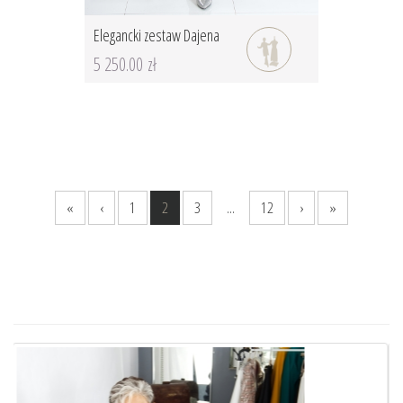
Elegancki zestaw Dajena
5 250.00 zł
«
‹
1
2
3
...
12
›
»