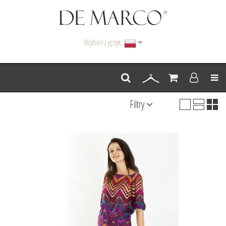
Wybierz język:
Men
Filtry