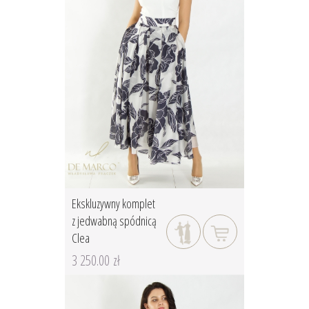
Ekskluzywny komplet
z jedwabną spódnicą
Clea
3 250.00 zł