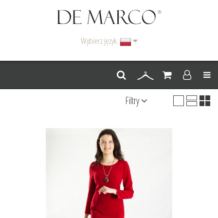
Wybierz język:
Men
Filtry