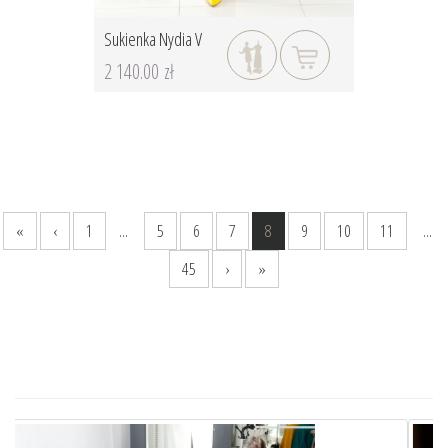
Sukienka Nydia V
2 140.00 zł
«
‹
1
...
5
6
7
8
9
10
11
...
45
›
»