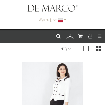
Wybierz język:
Men
Filtry