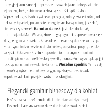
tradycyjnej sukni ślubnej, poprzez zastosowanie jasnej kolorystyki - bieli i
jej odcieni, beżu, subtelnego srebra czy szarości bądź też złota.
W przypadku gości ślubu cywilnego i przyjęcia, kolorystyka jest różna, od
delikatnych pasteli, po soczyste i energetyczne barwy natury, jak zieleń,
niebieski czy czerwień.
Garnitur damski
jest także doskonałą
propozycją dla Mam Wesela, które pragną tego dnia zaprezentować się z
klasą, elegancją i smakiem. Szczególnie polecane są dojrzałe kolory np.
złota - synonim królewskiego dostojeństwa, bogactwa i pozycji, ale także
szczęścia. Połączenie żakietu z odpowiednio dobranymi spodniami,
potrafią pięknie podkreślić walory sylwetki, jednocześnie wyszczuplając ją i
tuszując np. nadmiary w okolicy brzucha.
Weselne spodnium
to z całą
pewnością wybór nietuzinkowy i oryginalny, który sprawi, że żaden
współbiesiadnik nie przejdzie wobec nas obojętnie.
Elegancki garnitur biznesowy dla kobiet.
Profesjonalna odzież damska dla
kobiet biznesu i dyplomacji
.
Elegancki, klasyczny garnitur damski to idealne rozwiązanie i