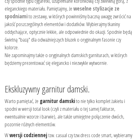
czy spodnie typu cygaretki, uzupełniane koronkową czy zwiewną górą, z
eleganckiego materiału. Pamiętajmy, że
weselne stylizacje ze
spodniami
to zestawy, w których powinniśmy baczną uwagę zwrócić na
jakość poszczególnych elementów i dodatków. Wybierajmy tkaniny
oddychające, optycznie lekkie, ale odpowiednie do okazji. Spodnie będą
świetną "bazą" dla odważniejszych bluzek o oryginalnym fasonie czy
kolorze.
Nie zapominajmy także o oryginalnych damskich garniturach, w których
będziemy prezentować się elegancko i niezwykle wytwornie.
Ekskluzywny garnitur damski.
Warto pamiętać, że
garnitur damski
to nie tylko komplet żakietu i
spodni w wersji total look (czyli z materiału o tej samej fakturze,
ewentualnie wzorze i barwie), ale także umiejętne połączenie dwóch,
pozornie różnych elementów.
W
wersji codziennej
tzw. casual czy tzw.dress code smart, wybieramy