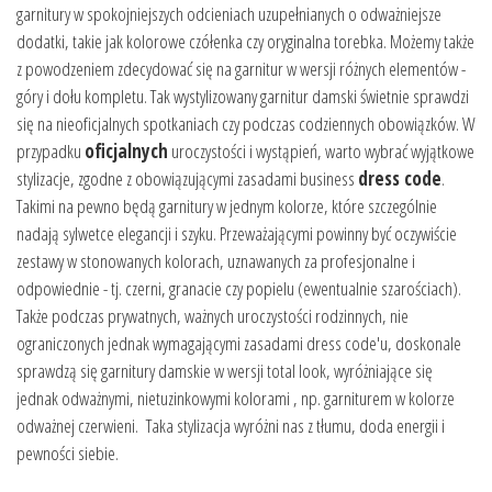
garnitury w spokojniejszych odcieniach uzupełnianych o odważniejsze
dodatki, takie jak kolorowe czółenka czy oryginalna torebka. Możemy także
z powodzeniem zdecydować się na garnitur w wersji różnych elementów -
góry i dołu kompletu. Tak wystylizowany garnitur damski świetnie sprawdzi
się na nieoficjalnych spotkaniach czy podczas codziennych obowiązków. W
przypadku
oficjalnych
uroczystości i wystąpień, warto wybrać wyjątkowe
stylizacje, zgodne z obowiązującymi zasadami business
dress code
.
Takimi na pewno będą garnitury w jednym kolorze, które szczególnie
nadają sylwetce elegancji i szyku. Przeważającymi powinny być oczywiście
zestawy w stonowanych kolorach, uznawanych za profesjonalne i
odpowiednie - tj. czerni, granacie czy popielu (ewentualnie szarościach).
Także podczas prywatnych, ważnych uroczystości rodzinnych, nie
ograniczonych jednak wymagającymi zasadami dress code'u, doskonale
sprawdzą się garnitury damskie w wersji total look, wyróżniające się
jednak odważnymi, nietuzinkowymi kolorami , np. garniturem w kolorze
odważnej czerwieni. Taka stylizacja wyróżni nas z tłumu, doda energii i
pewności siebie.