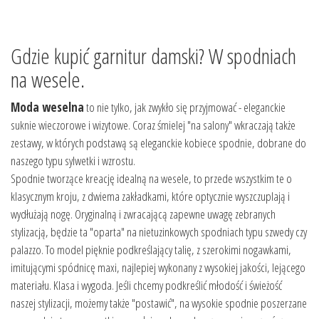
Gdzie kupić garnitur damski? W spodniach
na wesele.
Moda weselna
to nie tylko, jak zwykło się przyjmować - eleganckie
suknie wieczorowe i wizytowe. Coraz śmielej "na salony" wkraczają także
zestawy, w których podstawą są eleganckie kobiece spodnie, dobrane do
naszego typu sylwetki i wzrostu.
Spodnie tworzące kreację idealną na wesele, to przede wszystkim te o
klasycznym kroju, z dwiema zakładkami, które optycznie wyszczuplają i
wydłużają nogę. Oryginalną i zwracającą zapewne uwagę zebranych
stylizacją, będzie ta "oparta" na nietuzinkowych spodniach typu szwedy czy
palazzo. To model pięknie podkreślający talię, z szerokimi nogawkami,
imitującymi spódnicę maxi, najlepiej wykonany z wysokiej jakości, lejącego
materiału. Klasa i wygoda. Jeśli chcemy podkreślić młodość i świeżość
naszej stylizacji, możemy także "postawić", na wysokie spodnie poszerzane