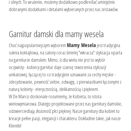
i silnych. To wrażenie, możemy dodatkowo podkreślać umiejętnie
dobranymi dodatkami i detalami wybieranych przez nas zestawów.
Garnitur damski dla mamy wesela
Choć najpopularniejszym wyborem
Mamy Wesela
jest tradycyjna
suknia koktajlowa, na salony coraz śmielej "wkracza" stylizacja oparta
na garniturze damskim. Mimo, iż dla wielu nie jest to wybór
oczywisty- kobiecy garnitur daje szansę stworzenia stylizacji
unikatowej, łączącej to co tradycyjnie uznawane za cechy męskie -
zdecydowanie, pewność siebie, odwagę, z pierwiastkami łączonymi z
naturą kobiety - eterycznością, delikatnością i pięknem.
W De Marco doskonale rozumiemy, że Kobieta, to istota
wielowymiarowa. Dlatego projektowane przez nas garnitury damskie,
odzwierciedlają złożoność płci pięknej. Nasze garnitury dla kobiet to
kreacje pełne pasji, elegancji i charakteru. Dokładnie takie, jak nasze
Klientki!