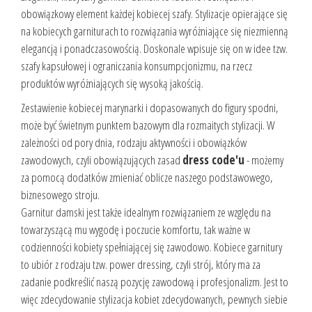
obowiązkowy element każdej kobiecej szafy. Stylizacje opierające się
na kobiecych garniturach to rozwiązania wyróżniające się niezmienną
elegancją i ponadczasowością. Doskonale wpisuje się on w idee tzw.
szafy kapsułowej i ograniczania konsumpcjonizmu, na rzecz
produktów wyróżniających się wysoką jakością.
Zestawienie kobiecej marynarki i dopasowanych do figury spodni,
może być świetnym punktem bazowym dla rozmaitych stylizacji. W
zależności od pory dnia, rodzaju aktywności i obowiązków
zawodowych, czyli obowiązujących zasad
dress code'u
- możemy
za pomocą dodatków zmieniać oblicze naszego podstawowego,
biznesowego stroju.
Garnitur damski jest także idealnym rozwiązaniem ze względu na
towarzyszącą mu wygodę i poczucie komfortu, tak ważne w
codzienności kobiety spełniającej się zawodowo. Kobiece garnitury
to ubiór z rodzaju tzw. power dressing, czyli strój, który ma za
zadanie podkreślić naszą pozycję zawodową i profesjonalizm. Jest to
więc zdecydowanie stylizacja kobiet zdecydowanych, pewnych siebie