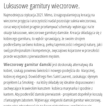
Luksusowe garnitury wieczorowe.
Najmodniejsza stylizacja 2021. Mimo, iż najpopularniejszą kreacją na
wieczorne przyjęcia i uroczystości nadal pozostaje suknia wieczorowa,
coraz więcej kobiet pragnie przełamywać schematy- wybierając na te
okazje luksusowe, wieczorowe garnitury damskie. Kreacja składająca się z
kobiecego garnituru, to wybór sprawiający, że swoim strojem
podkreślamy zarówno kobiecą, pełną tajemniczości i elegancji naturę, jak i
swój profesjonalizm i kompetencje, zwyczajowo kojarzone w przeszłości
przede wszystkim z pierwiastkiem męskim.
Wieczorowy garnitur damski
jest doskonałą alternatywą dla
kobiet, szukają powiewu świeżości i nowego podejścia do klasycznej,
kobiecej elegancji. Dowiódł tego Yves Saint Laurent, zaskakując słynnym
projektem La Smoking - na który składały się idealnie dopasowane i
zachwycające krawieckim kunsztem kobieca marynarka i spodnie z
kantem. Aby podkreślić damski pierwiastek - projektant dopełnił je koszulą
z fantazyjnym żabotem. Wybierając elegancki damski garnitur wieczorowy,
warto więc zdecydować się na fason nietuzinkowy, wyróżniający się