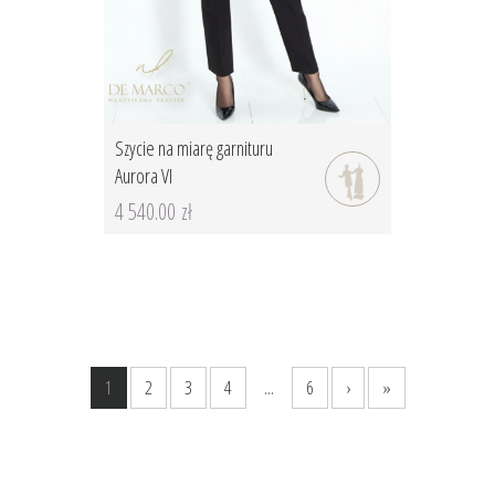
Szycie na miarę garnituru
Aurora VI
4 540.00 zł
1
2
3
4
...
6
›
»