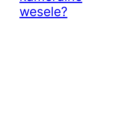
wesele?
Elegancka sukienka na wesele zimą Sukienka
na zimę: Zimowe Elegancje od Salonu Mody
De Marco Zimowe śluby niosą ze sobą
niepowtarzalny urok i wymagają wyjątkowego
podejścia do garderoby, zwłaszcza jeśli jesteś
mamą pana młodego czy panny młodej.
Wybór odpowiedniej sukienki na kameralną
uroczystość w styczniu lub lutym jest
kluczowy. Salon Mody De Marco prezentuje
swoją…