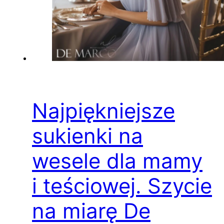
Najpiękniejsze
sukienki na
wesele dla mamy
i teściowej. Szycie
na miarę De