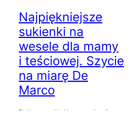
Najpiękniejsze
sukienki na
wesele dla mamy
i teściowej. Szycie
na miarę De
Marco
Ekskluzywne sukienki szyte na miarę dla
mamy i teściowej – De Marco, koło Krakowa
Szanowni Państwo, Każda mama i teściowa