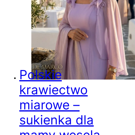
Polskie
krawiectwo
miarowe –
sukienka dla
mamy wesela