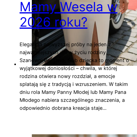
Mamy Wesela w
2026 roku?
Elegancja najwyższej próby na jeden z
najważniejszych dni w życiu rodziny
Szanowni Państwo, Ślub dziecka to moment o
wyjątkowej doniosłości – chwila, w której
rodzina otwiera nowy rozdział, a emocje
splatają się z tradycją i wzruszeniem. W takim
dniu rola Mamy Panny Młodej lub Mamy Pana
Młodego nabiera szczególnego znaczenia, a
odpowiednio dobrana kreacja staje…