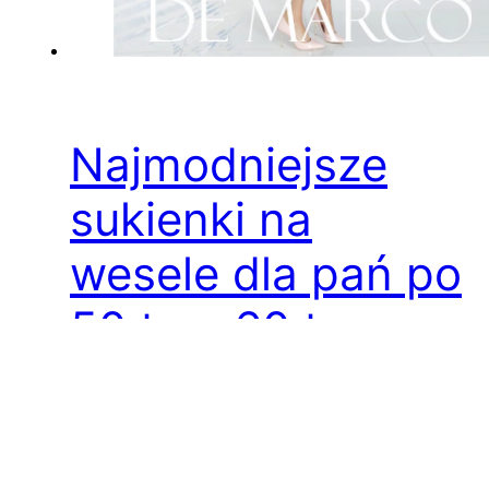
Najmodniejsze
sukienki na
wesele dla pań po
50 tce, 60 tce
Jak ubrać się na wesele jako gość w wieku 50
lat? Eleganckie sukienki na wesele w czerwcu,
lipcu i sierpniu Proszę Państwa, Uroczystości