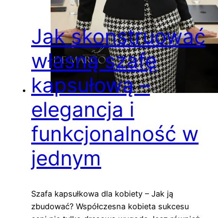
Jak skonstruować
własną szafę
kapsułową –
elegancja i
funkcjonalność w
jednym
Szafa kapsułkowa dla kobiety – Jak ją
zbudować? Współczesna kobieta sukcesu