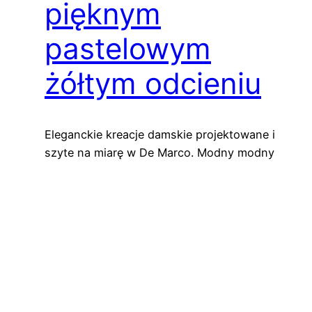
pięknym
pastelowym
żółtym odcieniu
Eleganckie kreacje damskie projektowane i
szyte na miarę w De Marco. Modny modny
pastelowy kolor Wraz z nadejściem wiosny i
latem – czasem pełnym światła, odrodzenia i
uroczystości – do głosu dochodzą kolory
niosące radość, świeżość i subtelną
elegancję. Wśród nich szczególne miejsce
zajmuje pastelowy odcień żółci – barwa
niosąca ze sobą promienność, optymizm i…