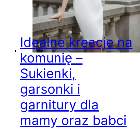
Idealne kreacje na
komunię –
Sukienki,
garsonki i
garnitury dla
mamy oraz babci