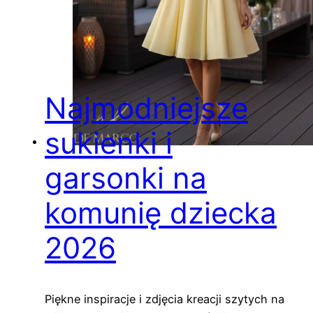
Najmodniejsze
sukienki i
garsonki na
komunię dziecka
2026
Piękne inspiracje i zdjęcia kreacji szytych na