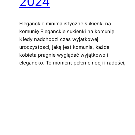
2024
Eleganckie minimalistyczne sukienki na
komunię Eleganckie sukienki na komunię
Kiedy nadchodzi czas wyjątkowej
uroczystości, jaką jest komunia, każda
kobieta pragnie wyglądać wyjątkowo i
elegancko. To moment pełen emocji i radości,
który warto uczcić w odpowiednim stroju,
podkreślając zarówno swoją klasykę, jak i
subtelność. Właśnie dlatego warto postawić
na minimalistyczny styl, który wyraża
powściągliwy charakter i wyszukany…