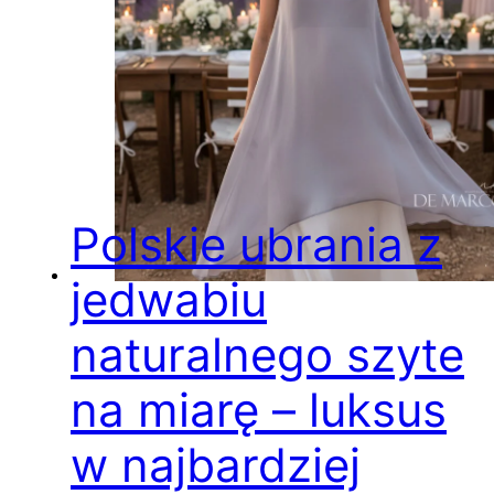
Polskie ubrania z
jedwabiu
naturalnego szyte
na miarę – luksus
w najbardziej