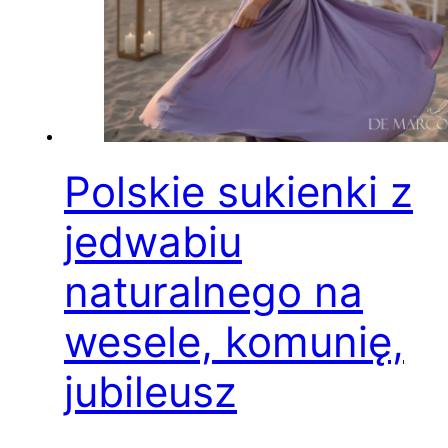
Polskie sukienki z
jedwabiu
naturalnego na
wesele, komunię,
jubileusz