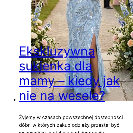
Ekskluzywna
sukienka dla
mamy – kiedy jak
nie na wesele?
Żyjemy w czasach powszechnej dostępności
dóbr, w których zakup odzieży przestał być
wyzwaniem, a stał się codziennością.