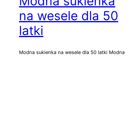
Modna sukienka
na wesele dla 50
latki
Modna sukienka na wesele dla 50 latki Modna
elegancja dla Kobiet Po 50-tce: Sukienki,
kolory i niepowtarzalne fasony Szukasz
idealnej sukienki na wesele, która podkreśli
Twoją elegancję i styl? W dzisiejszym świecie
mody istnieje wiele możliwości, aby wyglądać
olśniewająco, niezależnie od wieku.
Przyjrzyjmy się, jakie trendy królują w modzie
damskiej dla kobiet po 50-tce. Kolorowe…