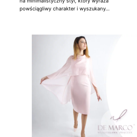
na minimalistyczny styl, który wyraża
powściągliwy charakter i wyszukany…