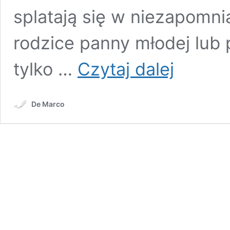
splatają się w niezapomni
rodzice panny młodej lub
Modna
tylko …
Czytaj dalej
mama
ekskluzywne
suknie
De Marco
dla
mamy
weselnej.