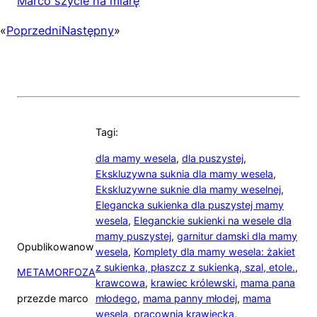
Marco szycie na miarę
«
Poprzedni
Następny
»
Tagi:
dla mamy wesela
,
dla puszystej
,
Ekskluzywna suknia dla mamy wesela
,
Ekskluzywne suknie dla mamy weselnej
,
Elegancka sukienka dla puszystej mamy
wesela
,
Eleganckie sukienki na wesele dla
mamy puszystej
,
garnitur damski dla mamy
Opublikowano
w
wesela
,
Komplety dla mamy wesela: żakiet
z sukienka, płaszcz z sukienką, szal, etole.
,
METAMORFOZA
krawcowa
,
krawiec królewski
,
mama pana
przez
de marco
młodego
,
mama panny młodej
,
mama
wesela
,
pracownia krawiecka
,