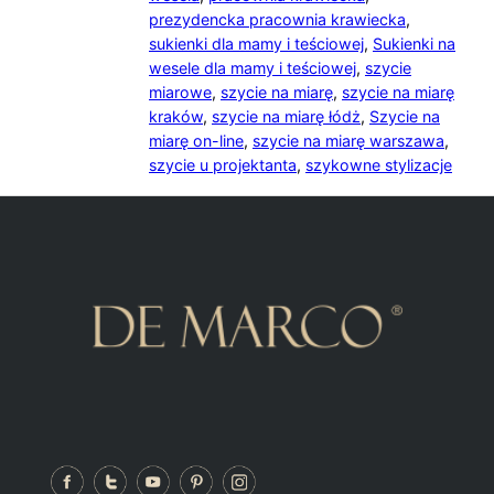
prezydencka pracownia krawiecka
,
sukienki dla mamy i teściowej
,
Sukienki na
wesele dla mamy i teściowej
,
szycie
miarowe
,
szycie na miarę
,
szycie na miarę
kraków
,
szycie na miarę łódż
,
Szycie na
miarę on-line
,
szycie na miarę warszawa
,
szycie u projektanta
,
szykowne stylizacje