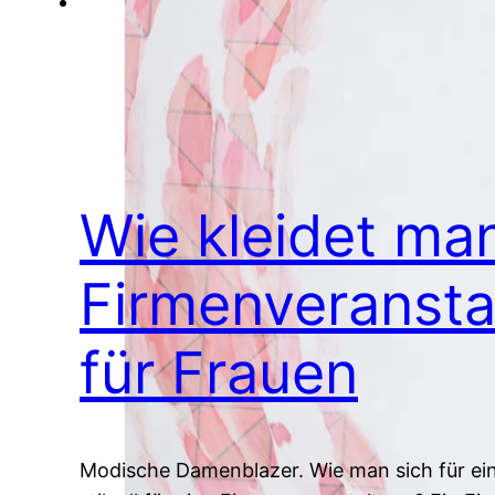
Wie kleidet man
Firmenveransta
für Frauen
Modische Damenblazer. Wie man sich für ein