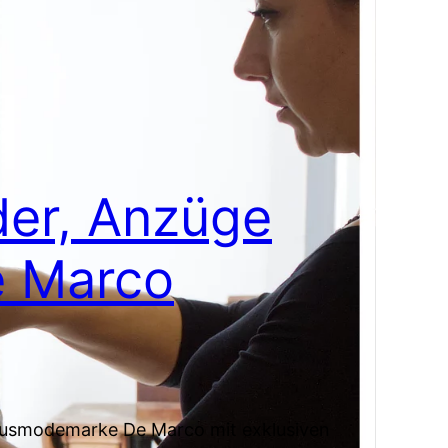
der, Anzüge
e Marco
uxusmodemarke De Marco mit exklusiven