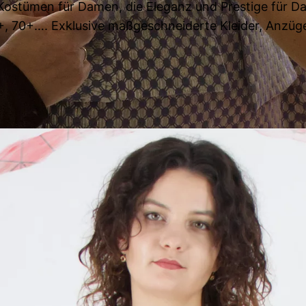
stümen für Damen, die Eleganz und Prestige für Dam
+, 70+…. Exklusive maßgeschneiderte Kleider, Anzüg