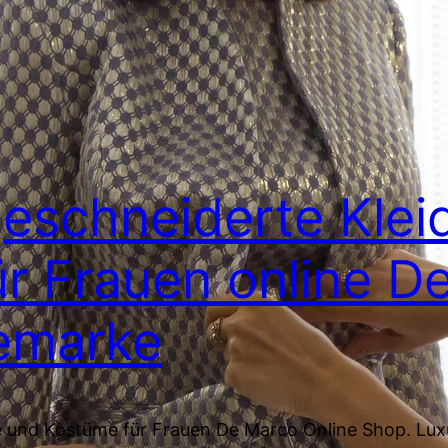
eschneiderte Klei
r Frauen online D
emarke
e und Kostüme für Frauen De Marco Online Shop. L