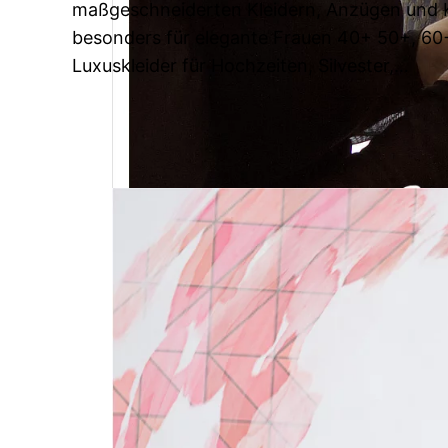
maßgeschneiderten Kleidern, Anzügen und Ko
besonders für elegante Frauen 40+ 50+, 60
Luxuskleider für Hochzeiten, Silvester,…