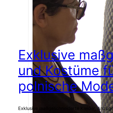
Exklusive maßg
und Kostüme fü
polnische Mod
Exklusive maßgeschneiderte Kleider, Anzüg