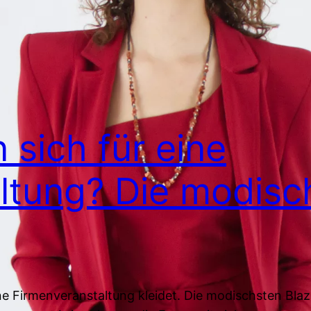
 sich für eine
ltung? Die modisc
e Firmenveranstaltung kleidet. Die modischsten Blaze