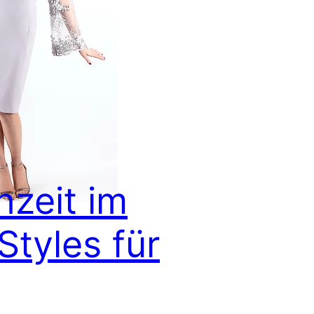
hzeit im
tyles für