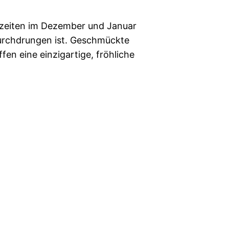
chzeiten im Dezember und Januar
durchdrungen ist. Geschmückte
en eine einzigartige, fröhliche
Stolz präsentiert von
WordPress